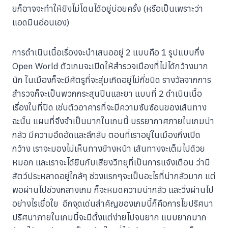
ยก็อาจจะทำให้ยิงไม่โดนได้อยู่บ่อยครั้ง (หรือเป็นเพราะว่า
แอดมินอ่อนเอง)
การดำเนินเนื้อเรื่องจะนำเสนออยู่ 2 แบบคือ 1 รูปแบบกึ่ง
Open World ตัวเกมจะเปิดให้สำรวจเมืองที่ไม่ได้กว้างมาก
นัก ในเมืองก็จะมีศัตรูที่จะสุ่มเกิดอยู่ไม่กี่ชนิด รางวัลจากการ
สำรวจก็จะเป็นพวกกระสุนปืนและยา แบบที่ 2 ดำเนินเนื้อ
เรื่องในที่ปิด เช่นตัวอาคารที่จะมีความซับซ้อนของเส้นทาง
ฉะนั้น แผนที่จึงจำเป็นมากในเกมนี้ บรรยากาศภายในเกมน่า
กลัว มีความอึดอัดและลึกลับ ตอนที่เราอยู่ในเมืองกึ่งเปิด
กว้าง เราจะมองไม่เห็นทางข้างหน้า เส้นทางจะเต็มไปด้วย
หมอก และเราจะได้ยินกับเสียงวิทยุที่เป็นการแจ้งเตือน ว่ามี
สัตว์ประหลาดอยู่ใกล้ๆ ช่วงแรกๆจะเป็นอะไรที่น่ากลัวมาก แต่
พอผ่านไปช่วงกลางเกม ก็จะหมดความน่ากลัว และวิ่งผ่านไป
อย่างไรเยื่อใย อีกจุดเด่นสำคัญของเกมนี้ก็คือการไขปริศนา
ปริศนาภายในเกมนี้จะมีตั้งแต่ง่ายไปจนยาก แบบยากมาก