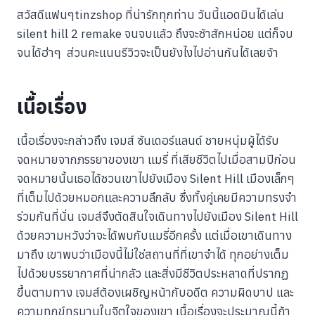
สวัสดีแฟนๆtinzshop ที่น่ารักทุกท่าน วันนี้แอดมินได้เล่น
silent hill 2 remake จนจบแล้ว ถึงจะช้าสักหน่อย แต่ก็จบ
จนได้ฮ่าๆ ส่วนคะแนนรีวิวจะเป็นยังไงไปอ่านกันได้เลยจ้า
เนื้อเรื่อง
เนื้อเรื่องจะกล่าวถึง เจมส์ ซันเดอร์แลนด์ ชายหนุ่มผู้ได้รับ
จดหมายจากภรรยาของเขา แมรี่ ที่เสียชีวิตไปเมื่อสามปีก่อน
จดหมายนั้นเธอได้ชวนเขาไปยังเมือง Silent Hill เมืองเล็กๆ
ที่เต็มไปด้วยหมอกและความลึกลับ ซึ่งทั้งคู่เคยมีความทรงจำ
ร่วมกันที่นั่น เจมส์จึงตัดสินใจเดินทางไปยังเมือง Silent Hill
ด้วยความหวังว่าจะได้พบกับแมรี่อีกครั้ง แต่เมื่อเขาเดินทาง
มาถึง เขาพบว่าเมืองนี้ไม่ใช่สถานที่ที่เขาจำได้ ทุกอย่างเต็ม
ไปด้วยบรรยากาศที่น่ากลัว และสิ่งมีชีวิตประหลาดที่ปรากฏ
ขึ้นตามทาง เจมส์ต้องเผชิญหน้ากับอดีต ความผิดบาป และ
ความทุกข์ทรมานในจิตใจของเขา เนื้อเรื่องจะประมาณนี้ถ้า