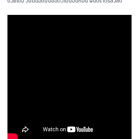
ด้วยเด้อ วันนี้แอดมินขอตัวไปนอนก่อน ฝันดีราตรีสวัสดิ์