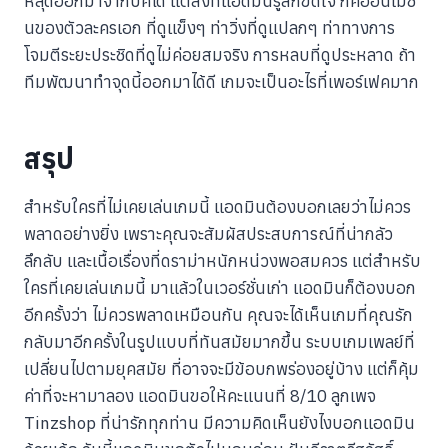
หลุดออกมาจากบัคได้ แต่สิ่งที่แอดมินรู้สึกขัดใจ ก็คืออนิเมชั่
นของตัวละครเอก ที่ดูแข็งๆ ท่าวิ่งที่ดูแปลกๆ ท่าทางการ
โจมตีระยะประชิดที่ดูไม่ค่อยสมจริง การหลบที่ดูประหลาด ถ้า
ทีมพัฒนาทำจุดนี้ออกมาได้ดี เกมจะเป็นอะไรที่เพอร์เฟคมาก
สรุป
สำหรับใครที่ไม่เคยเล่นเกมนี้ แอดมินต้องบอกเลยว่าไม่ควร
พลาดอย่างยิ่ง เพราะคุณจะสัมผัสประสบการณ์ที่น่ากลัว
ลึกลับ และเนื้อเรื่องที่ดราม่าหนักหน่วงพอสมควร แต่สำหรับ
ใครที่เคยเล่นเกมนี้ มาแล้วในเวอร์ชั่นเก่า แอดมินก็ต้องบอก
อีกครั้งว่า ไม่ควรพลาดเหมือนกัน คุณจะได้เห็นเกมที่คุณรัก
กลับมาอีกครั้งในรูปแบบที่ทันสมัยมากขึ้น ระบบเกมเพลย์ที่
เปลี่ยนไปตามยุคสมัย ที่อาจจะมีข้อบกพร่องอยู่บ้าง แต่ก็คุ้ม
ค่าที่จะหามาลอง แอดมินขอให้คะแนนที่ 8/10 ลูกเพจ
Tinzshop ที่น่ารักทุกท่าน มีความคิดเห็นยังไงบอกแอดมิน