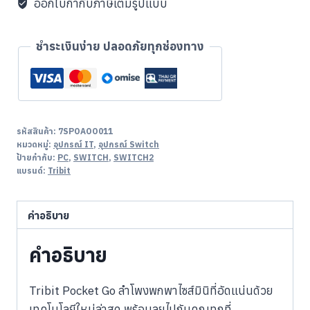
ออกใบกำกับภาษีเต็มรูปแบบ
ชำระเงินง่าย ปลอดภัยทุกช่องทาง
รหัสสินค้า:
7SPOAOO011
หมวดหมู่:
อุปกรณ์ IT
,
อุปกรณ์ Switch
ป้ายกำกับ:
PC
,
SWITCH
,
SWITCH2
แบรนด์:
Tribit
คำอธิบาย
คำอธิบาย
Tribit Pocket Go ลำโพงพกพาไซส์มินิที่อัดแน่นด้วย
เทคโนโลยีใหม่ล่าสุด พร้อมลุยไปกับคุณทุกที่