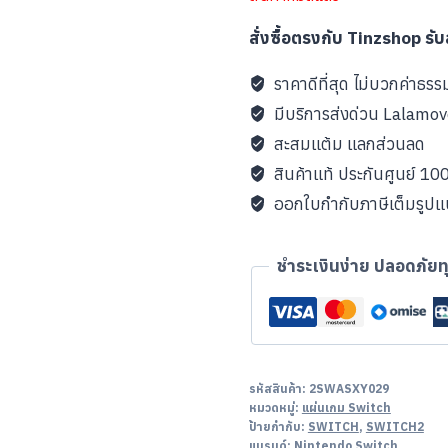
สั่งซื้อตรงกับ Tinzshop รั
ราคาดีที่สุด ไม่บวกค่าธรร
มีบริการส่งด่วน Lalamo
สะสมแต้ม แลกส่วนลด
สินค้าแท้ ประกันศูนย์ 1
ออกใบกำกับภาษีเต็มรูป
ชำระเงินง่าย ปลอดภัยท
รหัสสินค้า:
2SWASXY029
หมวดหมู่:
แผ่นเกม Switch
ป้ายกำกับ:
SWITCH
,
SWITCH2
แบรนด์:
Nintendo Switch