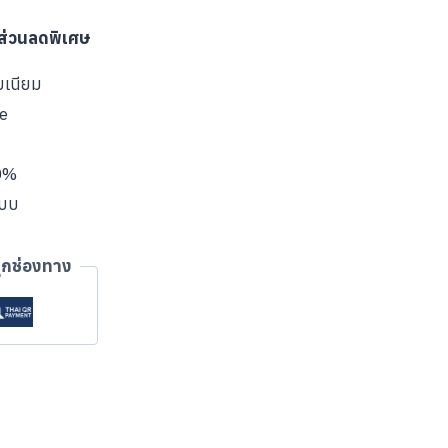
บส่วนลดพิเศษ
มเนียม
ve
00%
แบบ
ุกช่องทาง