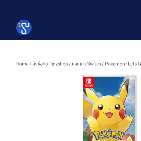
Skip
to
content
Home
/
สั่งซื้อกับ Tinzshop
/
แผ่นเกม Switch
/
Pokemon : Lets G