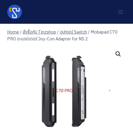
Skip
to
content
Home
/
สั่งซื้อกับ Tinzshop
/
อุปกรณ์ Switch
/
Mobapad C70
PRO อะแดปเตอร์ Joy-Con Adapter for NS 2