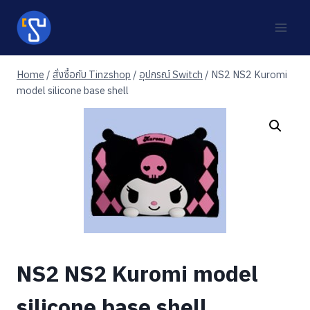
Skip
to
content
Home
/
สั่งซื้อกับ Tinzshop
/
อุปกรณ์ Switch
/
NS2 NS2 Kuromi
model silicone base shell
NS2 NS2 Kuromi model
silicone base shell