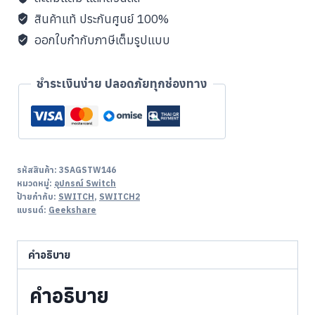
shell
สินค้าแท้ ประกันศูนย์ 100%
ชิ้น
ออกใบกำกับภาษีเต็มรูปแบบ
ชำระเงินง่าย ปลอดภัยทุกช่องทาง
รหัสสินค้า:
3SAGSTW146
หมวดหมู่:
อุปกรณ์ Switch
ป้ายกำกับ:
SWITCH
,
SWITCH2
แบรนด์:
Geekshare
คำอธิบาย
คำอธิบาย