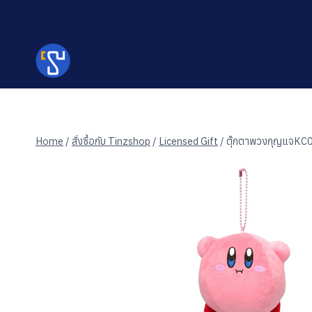
Skip
to
content
Home
/
สั่งซื้อกับ Tinzshop
/
Licensed Gift
/
ตุ๊กตาพวงกุญแจKC