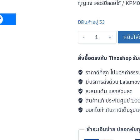
กุญแจ เคอร์บี้ลอยได้ / KPM
มีสินค้าอยู่ 53
จำนวน
หยิบใส่
ตุ๊กตา
พวง
สั่งซื้อตรงกับ Tinzshop รั
กุญแจKC03
KPM04-
ราคาดีที่สุด ไม่บวกค่าธรร
Kirby-
มีบริการส่งด่วน Lalamo
Key-
สะสมแต้ม แลกส่วนลด
Hovering
สินค้าแท้ ประกันศูนย์ 1
ชิ้น
ออกใบกำกับภาษีเต็มรูป
ชำระเงินง่าย ปลอดภัยท