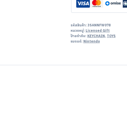
รหัสสินค้า:
3SANNFW078
หมวดหมู่:
Licensed Gift
ป้ายกำกับ:
KEYCHAIN
,
TOYS
แบรนด์:
Nintendo