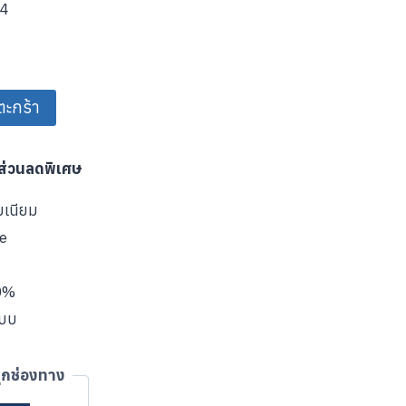
04
ตะกร้า
บส่วนลดพิเศษ
มเนียม
ve
00%
แบบ
ุกช่องทาง