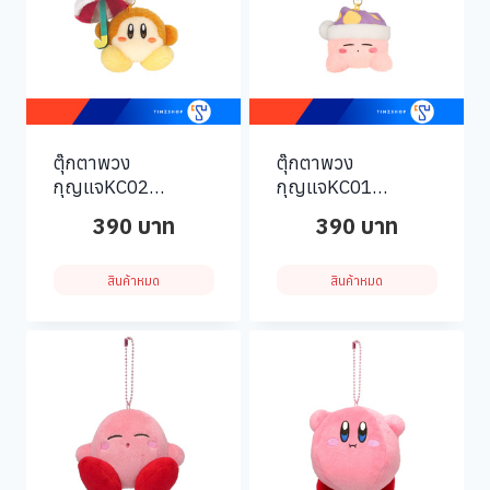
ตุ๊กตาพวง
ตุ๊กตาพวง
กุญแจKC02
กุญแจKC01
KMF04-Parasol-
KMF03-Sleep-
390
บาท
390
บาท
Waddledee-
126221
126238
สินค้าหมด
สินค้าหมด