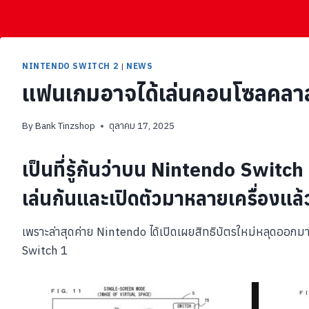
NINTENDO SWITCH 2
|
NEWS
แฟนเกมอาจได้เล่นคอนโซลคลาสส
By
Bank Tinzshop
ตุลาคม 17, 2025
เป็นที่รู้กันว่าบน Nintendo Switc
เล่นกันและเปิดตัวมาหลายเครื่องแล้ว
เพราะล่าสุดค่าย Nintendo ได้เปิดเผยสิทธิบัตรใหม่หลุดออก
Switch 1