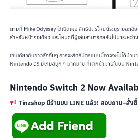
ตามที่ Mike Odyssey ได้เปิดเผย สิทธิบัตรใหม่นี้ระบุรายละ
สำหรับหน้าจอเดียว และโหมดที่ผู้เล่นสามารถสลับไปมาระหว่างส
เช่นเดียวกับข่าวลืออื่นๆ การจะสิทธิบัตรแบบนี้อาจจะไม่ได้นำมาใช
Nintendo DS มีเกมสนุก ๆ มากมาย ที่หากนำมาเล่นบน Ninte
Nintendo Switch 2 Now Availab
Tinzshop มีร้านบน LINE แล้ว! สอบถาม–สั่งซื้อ