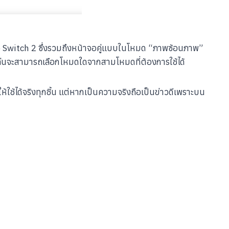
ndo Switch 2 ซึ่งรวมถึงหน้าจอคู่แบบในโหมด “ภาพซ้อนภาพ”
้เล่นจะสามารถเลือกโหมดใดจากสามโหมดที่ต้องการใช้ได้
้ให้ใช้ได้จริงทุกชิ้น แต่หากเป็นความจริงถือเป็นข่าวดีเพราะบน