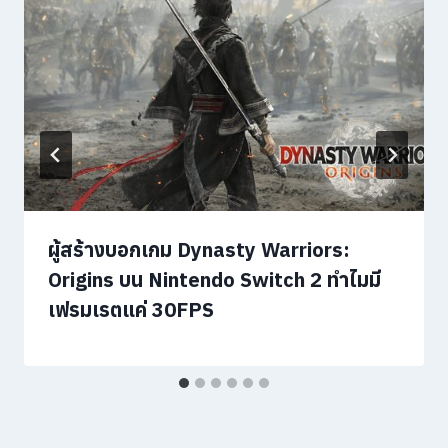
ผู้สร้างบอกเกม Dynasty Warriors:
Origins บน Nintendo Switch 2 ทำไมมี
เฟรมเรตแค่ 30FPS