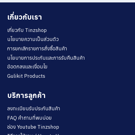
เกี่ยวกับเรา
เกี่ยวกับ Tinzshop
นโยบายความเป็นส่วนตัว
การยกเลิกรายการสั่งซื้อสินค้า
นโยบายการประกันและการรับคืนสินค้า
ข้อตกลงและเงื่อนไข
Gulikit Products
บริการลูกค้า
ลงทะเบียนรับประกันสินค้า
FAQ คำถามที่พบบ่อย
ช่อง Youtube Tinzshop