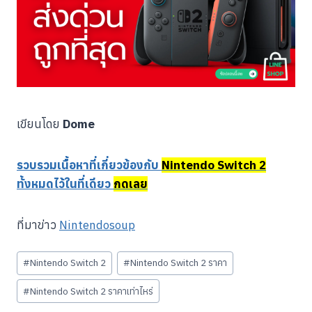
เขียนโดย
Dome
รวบรวมเนื้อหาที่เกี่ยวข้องกับ
Nintendo Switch 2
ทั้งหมดไว้ในที่เดียว
กดเลย
ที่มาข่าว
Nintendosoup
Post
#
Nintendo Switch 2
#
Nintendo Switch 2 ราคา
Tags:
#
Nintendo Switch 2 ราคาเท่าไหร่