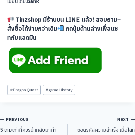
เขียนโดย.
bank
Tinzshop มีร้านบน LINE แล้ว! สอบถาม–
สั่งซื้อได้ง่ายกว่าเดิม
กดปุ่มด้านล่างเพื่อแช
ทกับแอดมิน
Post
#
Dragon Quest
#
game History
Tags:
แนะแนว
PREVIOUS
NEXT
5 เกมเก่าที่ควรนำกลับมาทำ
ถอดรหัสความสำเร็จ เมื่อโลก
เรื่อง