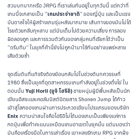
สวมบทบาทหรือ JRPG ที่เราเล่นกันอยู่ในทุกวันนี้ แต่กว่าที่
เกมนี้จะกลายเป็น “
เกมประจำชาติ
” ของญี่ปุ่น และเป็นแรง
บันดาลใจให้ผู้สร้างเกมรุ่นหลังมากมาย เส้นทางของมันไม่ได้
โรยด้วยกลีบกุหลาบ แต่มันเต็มไปด้วยความเสี่ยง การลอง
ผิดลองถูก และการรวมตัวกันของกลุ่มคนที่เรียกได้ว่าเป็น
“ดรีมทีม” ในยุคที่คำนี้ยังไม่ถูกนำมาใช้กันอย่างแพร่หลาย
เสียด้วยซ้ำ
จุดเริ่มต้นที่แท้จริงต้องย้อนกลับไปในช่วงต้นทศวรรษที่
1980 ซึ่งเป็นยุคที่อุตสาหกรรมเกมกำลังอยู่ในช่วงตั้งไข่ ใน
ตอนนั้น
Yuji Horii (ยูจิ โฮริอิ)
ชายหนุ่มผู้มีพื้นหลังเป็นนัก
เขียนอิสระและคอลัมนิสต์นิตยสาร Shonen Jump ได้ก้าว
เข้าสู่โลกของเกมผ่านการประกวดเขียนโปรแกรมของบริษัท
Enix
ความน่าสนใจคือโฮริอิไม่ได้มองเกมเป็นเพียงแค่การ
กดปุ่มเพื่อทำคะแนนเหมือนเกมอาเขตในยุคนั้น แต่มมองว่า
มันคือเครื่องมือในการเล่าเรื่อง เขาหลงรักเกม RPG จากฝั่ง