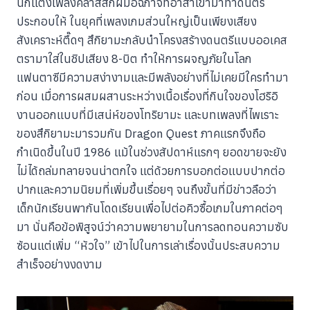
นักแต่งเพลงคลาสสิกฝีมือฉกาจที่อาสาเข้ามาทำดนตรี
ประกอบให้ ในยุคที่เพลงเกมส่วนใหญ่เป็นเพียงเสียง
สังเคราะห์ตื๊ดๆ สึกิยามะกลับนำโครงสร้างดนตรีแบบออเคส
ตรามาใส่ในชิปเสียง 8-บิต ทำให้การผจญภัยในโลก
แฟนตาซีมีความสง่างามและมีพลังอย่างที่ไม่เคยมีใครทำมา
ก่อน เมื่อการผสมผสานระหว่างเนื้อเรื่องที่กินใจของโฮริอิ
งานออกแบบที่มีเสน่ห์ของโทริยามะ และบทเพลงที่ไพเราะ
ของสึกิยามะมารวมกัน Dragon Quest ภาคแรกจึงถือ
กำเนิดขึ้นในปี 1986 แม้ในช่วงสัปดาห์แรกๆ ยอดขายจะยัง
ไม่ได้ถล่มทลายจนน่าตกใจ แต่ด้วยการบอกต่อแบบปากต่อ
ปากและความนิยมที่เพิ่มขึ้นเรื่อยๆ จนถึงขั้นที่มีข่าวลือว่า
เด็กนักเรียนพากันโดดเรียนเพื่อไปต่อคิวซื้อเกมในภาคต่อๆ
มา นั่นคือข้อพิสูจน์ว่าความพยายามในการลดทอนความซับ
ซ้อนแต่เพิ่ม “หัวใจ” เข้าไปในการเล่าเรื่องนั้นประสบความ
สำเร็จอย่างงดงาม