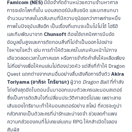
Famicom (NES)
มีข้อจำกัดด้านหน่วยความจำมหาศาล
การจะยัดโลกทั้งใบ มอนสเตอร์นับสิบชนิด และบทสนทนา
จำนวนมากลงในตลับเกมที่มีความจุน้อยกว่าภาพถ่ายหนึ่ง
ภาพในปัจจุบันเสียอีก เป็นเรื่องที่แทบจะเป็นไปไม่ได้ โฮริอิ
และทีมพัฒนาจาก
Chunsoft
ต้องใช้เทคนิคการบีบอัด
ข้อมูลขั้นสูงและการตัดทอนสิ่งที่ไม่จำเป็นออกไปอย่าง
ใจหายใจคว่ำ เช่น การทำให้ตัวละครในเกมหันหน้าไปทาง
เดียวตลอดเวลาในภาคแรก หรือการจำกัดคำสั่งให้เหลือเพียง
ไม่กี่อย่างเพื่อให้คนเล่นไม่ต้องปวดหัว แต่สิ่งที่ทำให้ Dragon
Quest แตกต่างจากเกมอื่นอย่างสิ้นเชิงคือการดึงตัว
Akira
Toriyama (อากิระ โทริยามะ)
ผู้วาด
Dragon Ball
ที่กำลัง
โด่งดังสุดขีดในตอนนั้นมาออกแบบตัวละครและมอนสเตอร์
ซึ่งเป็นการตัดสินใจที่เปลี่ยนประวัติศาสตร์ไปเลย เพราะลาย
เส้นของโทริยามะทำให้มอนสเตอร์อย่าง สไลม์ ที่ควรจะดูน่า
กลัวกลายเป็นตัวละครที่น่ารักและน่าจดจำ ช่วยลดกำแพง
ความกลัวของคนที่ไม่เคยเล่นเกม RPG ให้กล้าเปิดใจลอง
สัมผัส