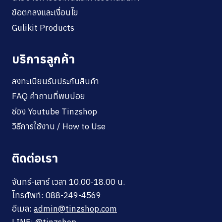
ข้อตกลงและเงื่อนไข
Gulikit Products
บริการลูกค้า
ลงทะเบียนรับประกันสินค้า
FAQ คำถามที่พบบ่อย
ช่อง Youtube Tinzshop
วิธีการใช้งาน / How to Use
ติดต่อเรา
จันทร์-เสาร์ เวลา 10.00-18.00 น.
โทรศัพท์: 088-249-4569
อีเมล:
admin@tinzshop.com
LINE:
@tinzshop