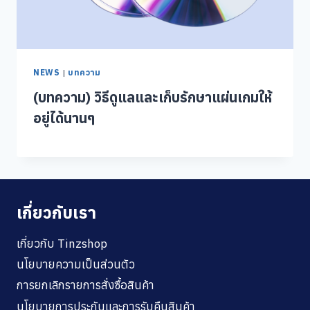
NEWS
|
บทความ
(บทความ) วิธีดูแลและเก็บรักษาแผ่นเกมให้
อยู่ได้นานๆ
เกี่ยวกับเรา
เกี่ยวกับ Tinzshop
นโยบายความเป็นส่วนตัว
การยกเลิกรายการสั่งซื้อสินค้า
นโยบายการประกันและการรับคืนสินค้า