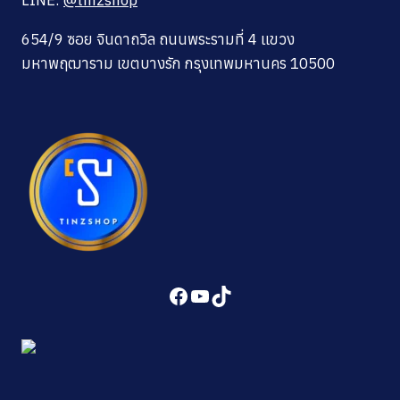
654/9 ซอย จินดาถวิล ถนนพระรามที่ 4 แขวง
มหาพฤฒาราม เขตบางรัก กรุงเทพมหานคร 10500
Facebook
YouTube
TikTok