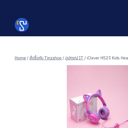
Skip
to
content
Home
/
สั่งซื้อกับ Tinzshop
/
อุปกรณ์ IT
/
iClever HS25 Kids He