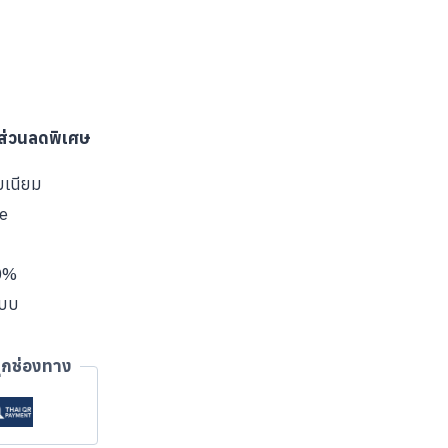
บส่วนลดพิเศษ
มเนียม
ve
00%
แบบ
ุกช่องทาง