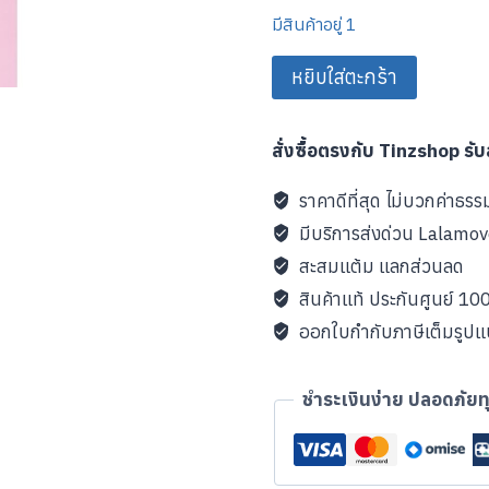
มีสินค้าอยู่ 1
จำนวน
หยิบใส่ตะกร้า
iClever
HS25
สั่งซื้อตรงกับ Tinzshop รั
Kids
Headphones
ราคาดีที่สุด ไม่บวกค่าธรร
ชิ้น
มีบริการส่งด่วน Lalamo
สะสมแต้ม แลกส่วนลด
สินค้าแท้ ประกันศูนย์ 1
ออกใบกำกับภาษีเต็มรูป
ชำระเงินง่าย ปลอดภัยท