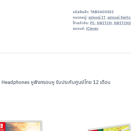
รหัสสินค้า:
7ABOAOO032
หมวดหมู่:
อุปกรณ์ IT
,
อุปกรณ์ Swit
ป้ายกำกับ:
PC
,
SWITCH
,
SWITCH2
แบรนด์:
iClever
ds Headphones หูฟังครอบหู รับประกันศูนย์ไทย 12 เดือน