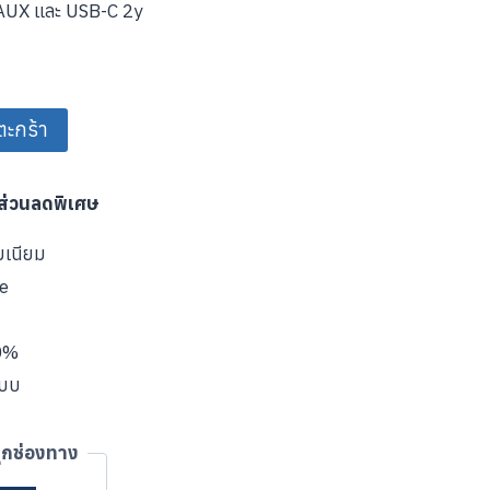
้ง AUX และ USB-C 2y
ตะกร้า
บส่วนลดพิเศษ
มเนียม
ve
00%
แบบ
ุกช่องทาง