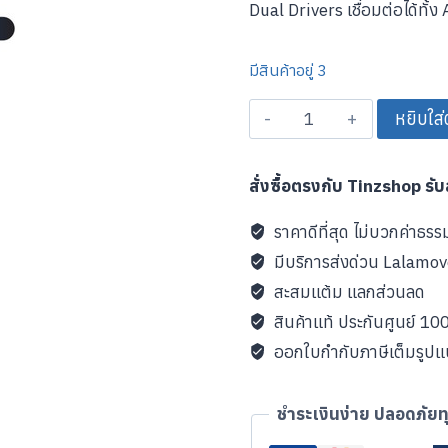
Dual Drivers เชื่อมต่อได้ทั
มีสินค้าอยู่ 3
จำนวน
หยิบใส่
Logitech
หู
สั่งซื้อตรงกับ Tinzshop รั
ฟัง
เกม
ราคาดีที่สุด ไม่บวกค่าธรร
มิ่ง
มีบริการส่งด่วน Lalamo
G333
สะสมแต้ม แลกส่วนลด
สี
สินค้าแท้ ประกันศูนย์ 1
ขาว
ออกใบกำกับภาษีเต็มรูป
Gaming
Earphones
with
ชำระเงินง่าย ปลอดภัยท
Mic