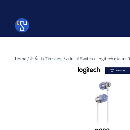
Skip
to
content
Home
/
สั่งซื้อกับ Tinzshop
/
อุปกรณ์ Switch
/
Logitech หูฟังเกม