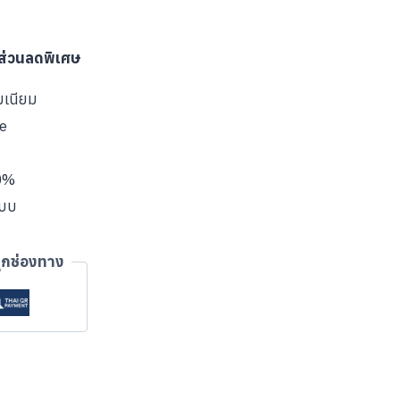
บส่วนลดพิเศษ
มเนียม
ve
00%
แบบ
ุกช่องทาง