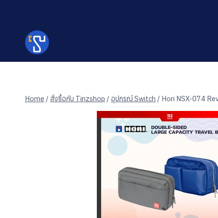
Skip
to
content
Home
/
สั่งซื้อกับ Tinzshop
/
อุปกรณ์ Switch
/
Hori NSX-074 Rev