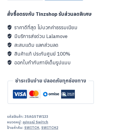
x
Hello
สั่งซื้อตรงกับ Tinzshop รับส่วนลดพิเศษ
Kitty
Sparkling
ราคาดีที่สุด ไม่บวกค่าธรรมเนียม
Silver
มีบริการส่งด่วน Lalamove
Heart
สะสมแต้ม แลกส่วนลด
Collection
สินค้าแท้ ประกันศูนย์ 100%
for
ออกใบกำกับภาษีเต็มรูปแบบ
Switch
2
ชิ้น
ชำระเงินง่าย ปลอดภัยทุกช่องทาง
รหัสสินค้า:
3SAGSTW133
หมวดหมู่:
อุปกรณ์ Switch
ป้ายกำกับ:
SWITCH
,
SWITCH2