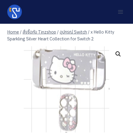
Skip
to
content
Home
/
สั่งซื้อกับ Tinzshop
/
อุปกรณ์ Switch
/
x Hello Kitty
Sparkling Silver Heart Collection for Switch 2