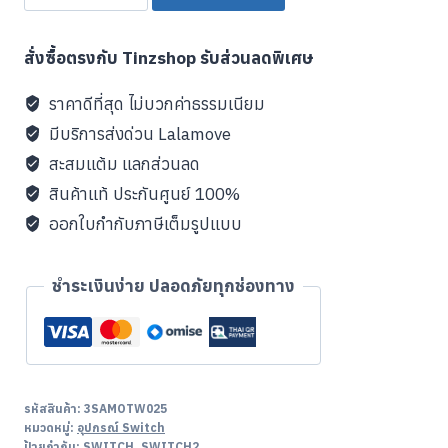
Mobapad
กระเป๋า
สั่งซื้อตรงกับ Tinzshop รับส่วนลดพิเศษ
สี
ขาว
ราคาดีที่สุด ไม่บวกค่าธรรมเนียม
P1
มีบริการส่งด่วน Lalamove
Carrying
สะสมแต้ม แลกส่วนลด
Case
สินค้าแท้ ประกันศูนย์ 100%
for
ออกใบกำกับภาษีเต็มรูปแบบ
NS
2-
Ultra-
ชำระเงินง่าย ปลอดภัยทุกช่องทาง
Slim
ชิ้น
รหัสสินค้า:
3SAMOTW025
หมวดหมู่:
อุปกรณ์ Switch
ป้ายกำกับ:
SWITCH
,
SWITCH2