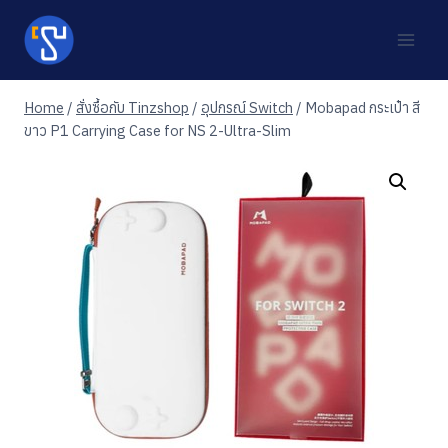
Skip
to
content
Home
/
สั่งซื้อกับ Tinzshop
/
อุปกรณ์ Switch
/
Mobapad กระเป๋า สี
ขาว P1 Carrying Case for NS 2-Ultra-Slim