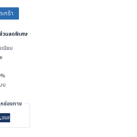
ตะกร้า
บส่วนลดพิเศษ
มเนียม
ve
00%
แบบ
ุกช่องทาง