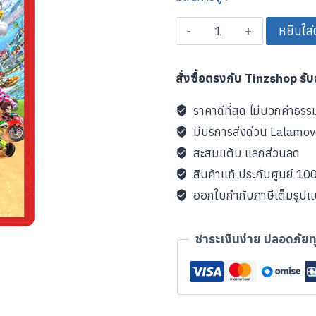
จำนวน
หยิบใส่
Mario
Kart
สั่งซื้อตรงกับ Tinzshop รั
World
ชิ้น
ราคาดีที่สุด ไม่บวกค่าธรร
มีบริการส่งด่วน Lalamo
สะสมแต้ม แลกส่วนลด
สินค้าแท้ ประกันศูนย์ 1
ออกใบกำกับภาษีเต็มรูป
ชำระเงินง่าย ปลอดภัยท