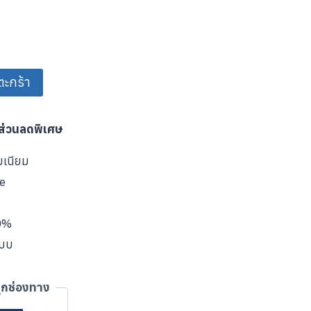
ตะกร้า
บส่วนลดพิเศษ
มเนียม
ve
00%
แบบ
ุกช่องทาง