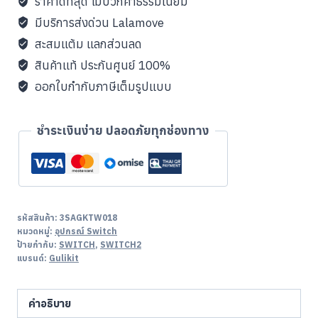
ราคาดีที่สุด ไม่บวกค่าธรรมเนียม
ไร้
มีบริการส่งด่วน Lalamove
สาย
สะสมแต้ม แลกส่วนลด
สำหรับ
สินค้าแท้ ประกันศูนย์ 100%
SWITCH
ออกใบกำกับภาษีเต็มรูปแบบ
ชิ้น
ชำระเงินง่าย ปลอดภัยทุกช่องทาง
รหัสสินค้า:
3SAGKTW018
หมวดหมู่:
อุปกรณ์ Switch
ป้ายกำกับ:
SWITCH
,
SWITCH2
แบรนด์:
Gulikit
คำอธิบาย