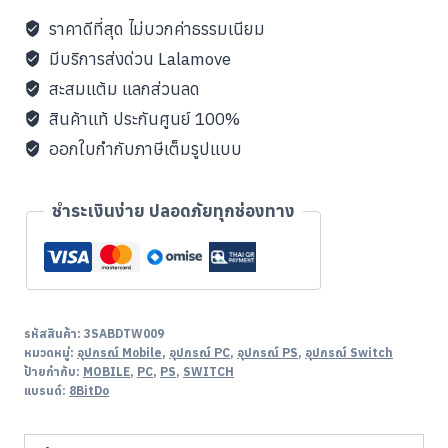
Bluetooth
ราคาดีที่สุด ไม่บวกค่าธรรมเนียม
GamePad
มีบริการส่งด่วน Lalamove
ไม่มี
สะสมแต้ม แลกส่วนลด
ขา
สินค้าแท้ ประกันศูนย์ 100%
ม่วง
ออกใบกำกับภาษีเต็มรูปแบบ
เข้ม
ชิ้น
ชำระเงินง่าย ปลอดภัยทุกช่องทาง
รหัสสินค้า:
3SABDTW009
หมวดหมู่:
อุปกรณ์ Mobile
,
อุปกรณ์ PC
,
อุปกรณ์ PS
,
อุปกรณ์ Switch
ป้ายกำกับ:
MOBILE
,
PC
,
PS
,
SWITCH
แบรนด์:
8BitDo