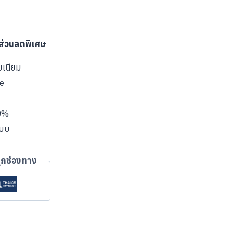
บส่วนลดพิเศษ
มเนียม
ve
00%
แบบ
ุกช่องทาง