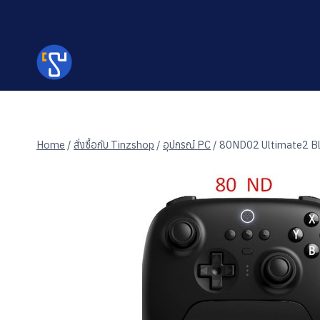
Skip
to
content
Home
/
สั่งซื้อกับ Tinzshop
/
อุปกรณ์ PC
/
80ND02 Ultimate2 Blu