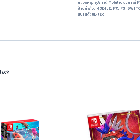
หมวดหมู่:
อุปกรณ์ Mobile
,
อุปกรณ์ 
ป้ายกำกับ:
MOBILE
,
PC
,
PS
,
SWIT
แบรนด์:
8BitDo
lack