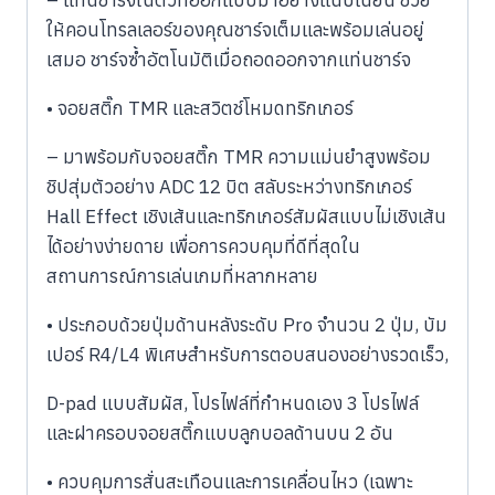
– แท่นชาร์จในตัวที่ออกแบบมาอย่างแนบเนียน ช่วย
ให้คอนโทรลเลอร์ของคุณชาร์จเต็มและพร้อมเล่นอยู่
เสมอ ชาร์จซ้ำอัตโนมัติเมื่อถอดออกจากแท่นชาร์จ
• จอยสติ๊ก TMR และสวิตช์โหมดทริกเกอร์
– มาพร้อมกับจอยสติ๊ก TMR ความแม่นยำสูงพร้อม
ชิปสุ่มตัวอย่าง ADC 12 บิต สลับระหว่างทริกเกอร์
Hall Effect เชิงเส้นและทริกเกอร์สัมผัสแบบไม่เชิงเส้น
ได้อย่างง่ายดาย เพื่อการควบคุมที่ดีที่สุดใน
สถานการณ์การเล่นเกมที่หลากหลาย
• ประกอบด้วยปุ่มด้านหลังระดับ Pro จำนวน 2 ปุ่ม, บัม
เปอร์ R4/L4 พิเศษสำหรับการตอบสนองอย่างรวดเร็ว,
D-pad แบบสัมผัส, โปรไฟล์ที่กำหนดเอง 3 โปรไฟล์
และฝาครอบจอยสติ๊กแบบลูกบอลด้านบน 2 อัน
• ควบคุมการสั่นสะเทือนและการเคลื่อนไหว (เฉพาะ