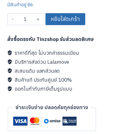
มีสินค้าอยู่ 86
จำนวน
หยิบใส่ตะกร้า
Pro3
80GQ02
สั่งซื้อตรงกับ Tinzshop รับส่วนลดพิเศษ
Bluetooth
Gamepad
ราคาดีที่สุด ไม่บวกค่าธรรมเนียม
คอนโทรลเลอร์
มีบริการส่งด่วน Lalamove
บลูทูธ
สะสมแต้ม แลกส่วนลด
สี
สินค้าแท้ ประกันศูนย์ 100%
เทา
ออกใบกำกับภาษีเต็มรูปแบบ
ปุ่ม
ม่วง
ชิ้น
ชำระเงินง่าย ปลอดภัยทุกช่องทาง