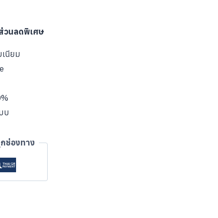
บส่วนลดพิเศษ
มเนียม
ve
00%
แบบ
ุกช่องทาง