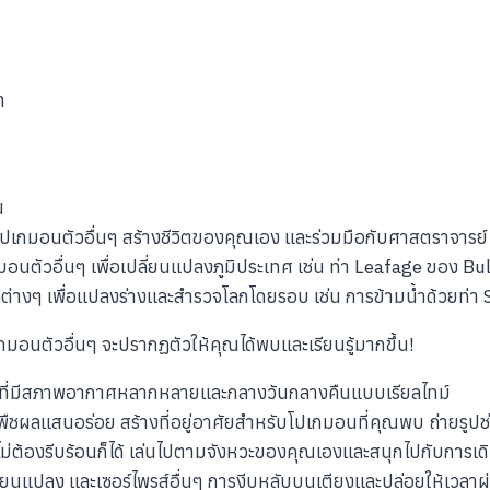
า
น
กับโปเกมอนตัวอื่นๆ สร้างชีวิตของคุณเอง และร่วมมือกับศาสตราจาร
ปเกมอนตัวอื่นๆ เพื่อเปลี่ยนแปลงภูมิประเทศ เช่น ท่า Leafage ของ B
ต่างๆ เพื่อแปลงร่างและสำรวจโลกโดยรอบ เช่น การข้ามน้ำด้วยท่า
อนตัวอื่นๆ จะปรากฏตัวให้คุณได้พบและเรียนรู้มากขึ้น!
โลกที่มีสภาพอากาศหลากหลายและกลางวันกลางคืนแบบเรียลไทม์
ูกพืชผลแสนอร่อย สร้างที่อยู่อาศัยสำหรับโปเกมอนที่คุณพบ ถ่ายรูป
่ต้องรีบร้อนก็ได้ เล่นไปตามจังหวะของคุณเองและสนุกไปกับการเด
ยนแปลง และเซอร์ไพรส์อื่นๆ การงีบหลับบนเตียงและปล่อยให้เวลาผ่