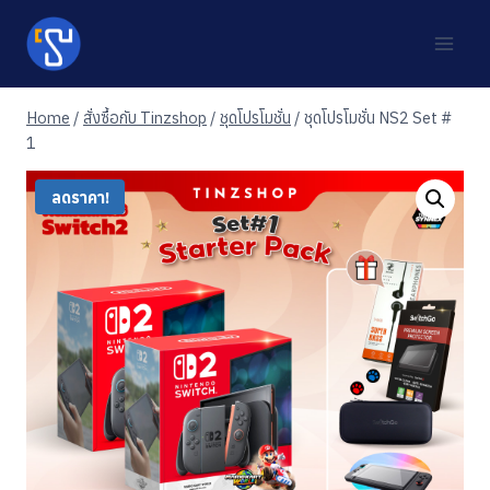
Skip
to
content
Home
/
สั่งซื้อกับ Tinzshop
/
ชุดโปรโมชั่น
/
ชุดโปรโมชั่น NS2 Set #
1
ลดราคา!