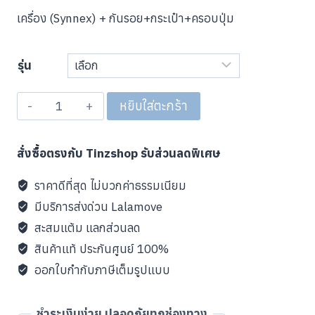
เครื่อง (Synnex) + กันรอย+กระเป๋า+ครอบปุ่ม
through
21,690 บาท
รุ่น
จำนวน
หยิบใส่ตะกร้า
ชุด
โปร
สั่งซื้อตรงกับ Tinzshop รับส่วนลดพิเศษ
โม
ชั่น
ราคาดีที่สุด ไม่บวกค่าธรรมเนียม
NS2
มีบริการส่งด่วน Lalamove
Set
สะสมแต้ม แลกส่วนลด
#
สินค้าแท้ ประกันศูนย์ 100%
1
ออกใบกำกับภาษีเต็มรูปแบบ
ชิ้น
ชำระเงินง่าย ปลอดภัยทุกช่องทาง