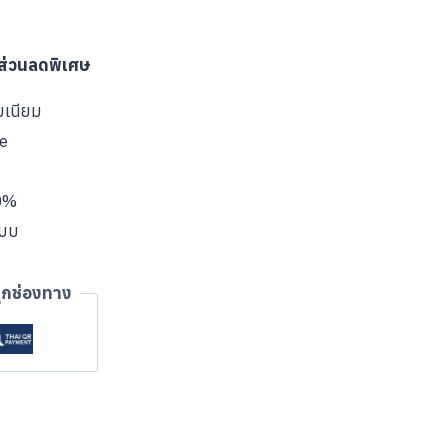
บส่วนลดพิเศษ
มเนียม
ve
00%
แบบ
ุกช่องทาง