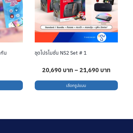
ชุดโปรโมชั่น NS2 Set # 1
Price
20,690
บาท
–
21,690
บาท
range:
เลือกรูปแบบ
20,690 
This
through
product
21,690 
has
multiple
variants.