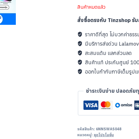
สินค้าหมดแล้ว
สั่งซื้อตรงกับ Tinzshop รั
ราคาดีที่สุด ไม่บวกค่าธรร
มีบริการส่งด่วน Lalamo
สะสมแต้ม แลกส่วนลด
สินค้าแท้ ประกันศูนย์ 1
ออกใบกำกับภาษีเต็มรูป
ชำระเงินง่าย ปลอดภัยท
รหัสสินค้า:
6NNSWAS048
หมวดหมู่:
ชุดโปรโมชั่น