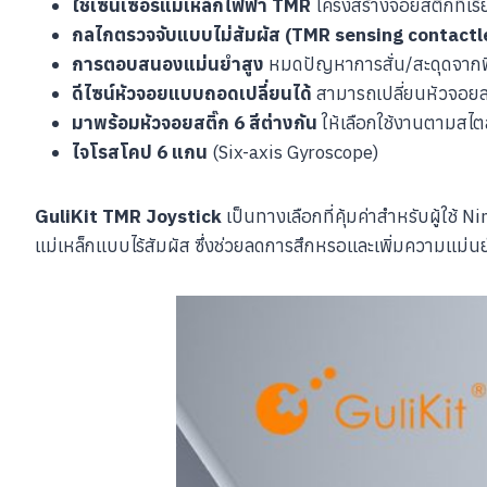
ใช้เซนเซอร์แม่เหล็กไฟฟ้า TMR
โครงสร้างจอยสติ๊กที่เรี
กลไกตรวจจับแบบไม่สัมผัส (TMR sensing contactl
การตอบสนองแม่นยำสูง
หมดปัญหาการสั่น/สะดุดจากฟ
ดีไซน์หัวจอยแบบถอดเปลี่ยนได้
สามารถเปลี่ยนหัวจอยสต
มาพร้อมหัวจอยสติ๊ก 6 สีต่างกัน
ให้เลือกใช้งานตามสไตล
ไจโรสโคป 6 แกน
(Six-axis Gyroscope)
GuliKit TMR Joystick
เป็นทางเลือกที่คุ้มค่าสำหรับผู้ใช้ 
แม่เหล็กแบบไร้สัมผัส ซึ่งช่วยลดการสึกหรอและเพิ่มความแม