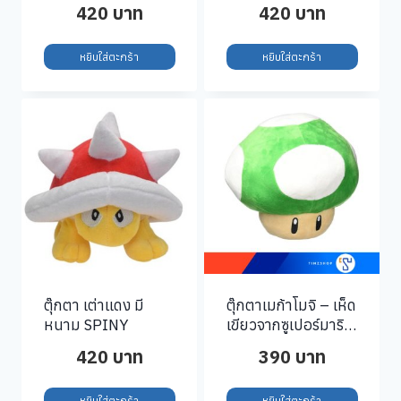
Nookling
420
บาท
420
บาท
หยิบใส่ตะกร้า
หยิบใส่ตะกร้า
ตุ๊กตา เต่าแดง มี
ตุ๊กตาเมก้าโมจิ – เห็ด
หนาม SPINY
เขียวจากซูเปอร์มาริโอ
ขนาดประมาณ 28
420
บาท
390
บาท
เซนติเมตร
หยิบใส่ตะกร้า
หยิบใส่ตะกร้า