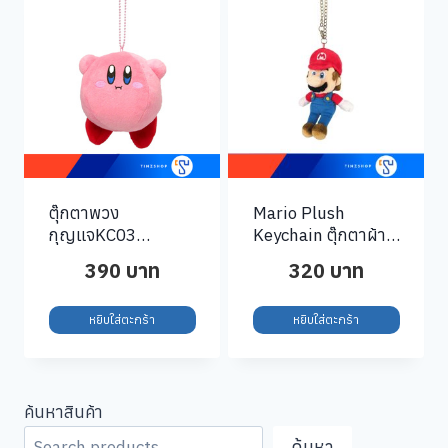
ตุ๊กตาพวง
Mario Plush
กุญแจKC03
Keychain ตุ๊กตาผ้า
KPM04-Kirby-Key-
พวงกุญแจ มาริโอ้ /
390
บาท
320
บาท
Hovering
MM01
หยิบใส่ตะกร้า
หยิบใส่ตะกร้า
ค้นหาสินค้า
ค้นหา